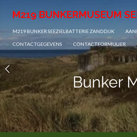
Ga
M219 BUNKERMUSEUM SEE
direct
naar
M219 BUNKER SEEZIELBATTERIE ZANDDIJK
AANM
de
hoofdinhoud
CONTACTGEGEVENS
CONTACTFORMULIER
Bunker M