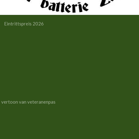
ttspreis 2026
0
0
0
 van veteranenpas
00